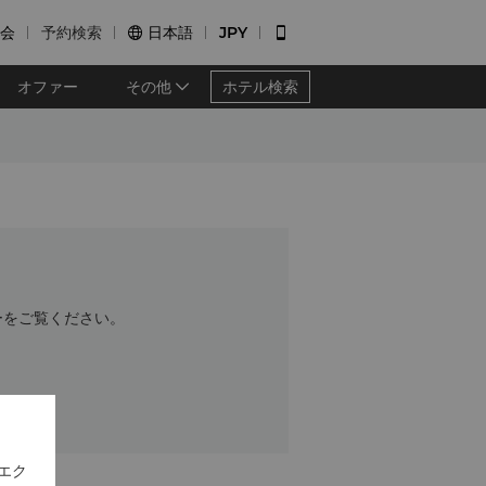
会
予約検索
日本語
JPY


オファー
その他
ホテル検索
ーをご覧ください。
エク