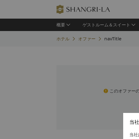
概要
ゲストルーム＆スイート
ホテル
オファー
navTitle
このオファー
当
当社