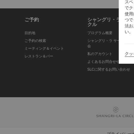
スペ
でク
使用
ご予約
シャングリ・ラ サー
つで
クル
法お
い。
目的地
プログラム概要
ご予約の検索
シャングリ・ラ サークルに
会
ミーティング＆イベント
クッ
私のアカウント
レストラン＆バー
よくあるお問合せや質問
SLCに関するお問い合わせ