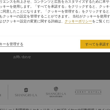
リエンスを向上させ、コンテンツと広告をカスタマイズするために本サ
ッキーを使用します。「すべてを承諾する」をクリックすると、クッキ
に同意したことになります。「クッキーを管理する」をクリックすると
シャングリ・ラ グル
もクッキーの設定を管理することができます。 当社がクッキーを使用
ープ
よびクッキー設定の変更に関する詳細は、
クッキーポリシー
をご覧くだ
シャングリ・ラ グループにつ
投資家の皆さま
いて
入
採用情報
シャングリ・ラ ブランド
企業の社会的責任
キーを管理する
すべてを承諾す
シャングリ・ラ センター
ニュース
レジデンス
お問い合わせ