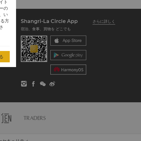
イト
ーの
、い
する方
Shangri-La Circle App
さらに詳しく
さ
宿泊、食事、買物を どこでも
る