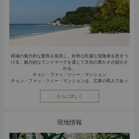
槟城の魅力的な驚異を発見し、好奇心旺盛な冒険者を惹きつ
ける、魅力的なランドマークを通じて文化の豊かさが紹介さ
れる。
チョン・ファッ・ツィー・マンション
チョン・ファッ・ツィー・マンションは、広東の商人であっ
たチョン・ファッ・ツィーが1880年代に建てた中国様式の
住居です。18世紀と19世紀の中国建築が施されています。
さらに詳しく
ベッドルーム、ライブラリー、大広間、中庭や庭園は、美し
いインテリアでまとめられています。また、敷地内では彫
極楽寺
刻、タペストリー、アンティークや珍しい磁器をご覧いただ
東南アジアで最大かつ最も美しい仏教寺院として知られる極
現地情報
楽寺は、約100年前に建立されました。10,000体の仏像が
けます。
奉納されている仏塔では、大乗仏教とテーラワーダ仏教の2つ
の仏教の特徴を見ることができます。