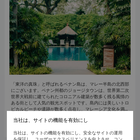
大広間のギフトショップでは、お土産をご購入いただけま
クー・コンシ
数あるペナンのコンシ（中華式廟）の中で最も美しいとされ
す。
るクー・コンシは、南中国から移住したクー一族が建てた祖
極楽寺はアイール・イタムマーケットエリアにございます。
堂です。
かつて祖堂は火災により焼け落ちましたが、1902年に再建
参拝時間は、早朝から深夜までです。
されました。大広間には彫刻や装飾が施された最高級の木材
ペナン博物館
ジョージタウンのランドマーク的存在のペナン博物館は、
が使用されています。
1821年に建てられました。1786年に英国出身のフランシ
ス・ライトが英国の領有を宣言してからのペナンの歴史を学
祈願所は本堂にございます。
ぶのに最適な観光スポットです。
「東洋の真珠」と呼ばれるペナン島は、マレー半島の北西部
現在、博物館では、写真、地図、図面や歴史的な調度品が展
にございます。ペナン州都のジョージタウンは、世界第二次
示されています。
世界大戦前に建てられたコロニアル建築が数多く残る風情の
ある街として人気の観光スポットです。島内には美しいトロ
ピカルビーチや遺跡が数多く点在し、マレーシア文化を満喫
する魅力的な見どころで溢れています。
当社は、サイトの機能を有効にし
さらに詳しく
当社は、サイトの機能を有効にし、安全なサイトの運用
を保証し、ユーザーエクスペリエンスを向上させ、コン