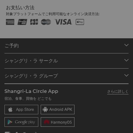
お支払い方法
対象プラットフォームでご利用可能なオンライン決済方法:
ご予約
目的地
シャングリ・ラ サークル
ご予約の検索
プログラム概要
ミーティング＆イベント
シャングリ・ラ グループ
シャングリ・ラ サークルに入会
レストラン＆バー
シャングリ・ラ グループについて
私のアカウント
投資家の皆さま
Shangri-La Circle App
さらに詳しく
シャングリ・ラ ブランド
よくあるお問合せや質問
採用情報
宿泊、食事、買物を どこでも
シャングリ・ラ センター
SLCに関するお問い合わせ
企業の社会的責任
レジデンス
ニュース
お問い合わせ