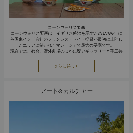
コーンウォリス要塞
コーンウォリス要塞は、イギリス統治を示すため1786年に
英国東インド会社のフランシス・ライト提督が最初に上陸し
たエリアに築かれたマレーシアで最大の要塞です。
現在では、教会、野外劇場のほかに歴史ギャラリーと手工芸
品、お土産センターがあります。
1977年には遺跡＆史跡に指定され、ペナンで最も有数の観
屋台料理（ホーカー）
さらに詳しく
様々な文化が融合したマレーシアならではのグルメをお楽し
光地として人気を集めています。
みいただける屋台（ホーカー）では、ペナンラクサ（スパイ
開園時間は8時30分～19時です。
シーなココナッツ風味の麺）、ナシカンダー（マレー風カレ
ーライス）やロジャック（野菜と果物のピーナッツソースサ
アート&カルチャー
ラダ）などをお楽しみいただけます。