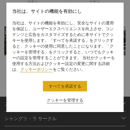
ペナン
ペナン
当社は、サイトの機能を有効にし
ラウンジ＆バー
$
グリル＆ステー
$$
キハウス
当社は、サイトの機能を有効にし、安全なサイトの運用
を保証し、ユーザーエクスペリエンスを向上させ、コン
テンツと広告をカスタマイズするために本サイトでクッ
キーを使用します。「すべてを承諾する」をクリックす
ると、クッキーの使用に同意したことになります。「ク
ッキーを管理する」をクリックすると、いつでもクッキ
ーの設定を管理することができます。 当社がクッキーを
ガーデンカフェ
タツノオトシゴ
使用する方法およびクッキー設定の変更に関する詳細
は、
クッキーポリシー
をご覧ください。
ペナン
ペナン
世界の料理
$$
その他
$$
すべてを承諾する
クッキーを管理する
ご予約
目的地
シャングリ・ラ サークル
ご予約の検索
プログラム概要
ミーティング＆イベント