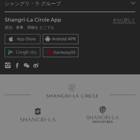
シャングリ・ラ グループ
シャングリ・ラ サークルに入会
レストラン＆バー
シャングリ・ラ グループについて
私のアカウント
投資家の皆さま
Shangri-La Circle App
さらに詳しく
シャングリ・ラ ブランド
よくあるお問合せや質問
採用情報
宿泊、食事、買物を どこでも
シャングリ・ラ センター
SLCに関するお問い合わせ
企業の社会的責任
レジデンス
ニュース
お問い合わせ