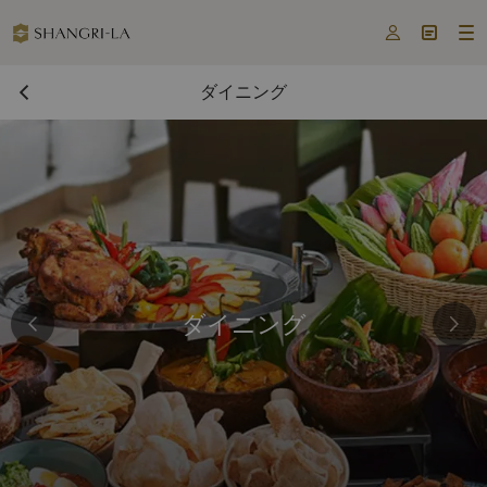



ダイニング
ダイニング