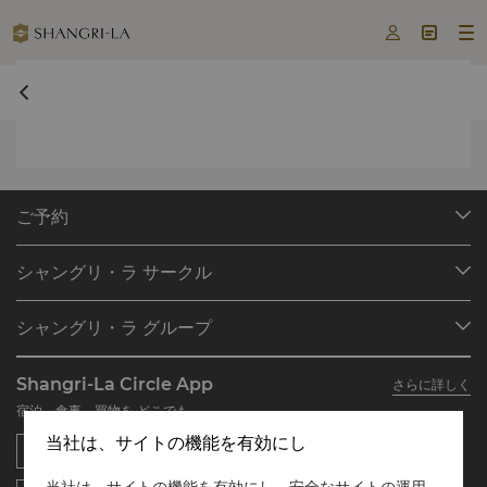



ご予約
目的地
シャングリ・ラ サークル
ご予約の検索
プログラム概要
ミーティング＆イベント
シャングリ・ラ グループ
シャングリ・ラ サークルに入会
レストラン＆バー
シャングリ・ラ グループについて
私のアカウント
投資家の皆さま
Shangri-La Circle App
さらに詳しく
シャングリ・ラ ブランド
よくあるお問合せや質問
採用情報
宿泊、食事、買物を どこでも
シャングリ・ラ センター
SLCに関するお問い合わせ
企業の社会的責任
当社は、サイトの機能を有効にし
レジデンス
ニュース
お問い合わせ
当社は、サイトの機能を有効にし、安全なサイトの運用