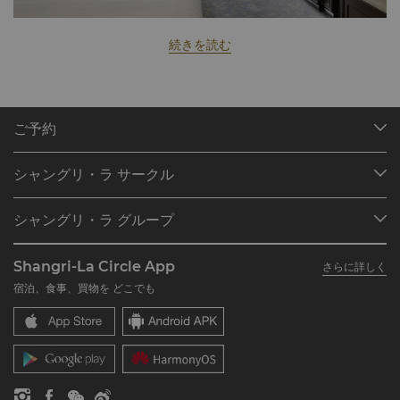
続きを読む
ご予約
目的地
シャングリ・ラ サークル
ご予約の検索
プログラム概要
ミーティング＆イベント
シャングリ・ラ グループ
シャングリ・ラ サークルに入会
レストラン＆バー
シャングリ・ラ グループについて
私のアカウント
投資家の皆さま
Shangri-La Circle App
さらに詳しく
シャングリ・ラ ブランド
よくあるお問合せや質問
採用情報
宿泊、食事、買物を どこでも
シャングリ・ラ センター
SLCに関するお問い合わせ
企業の社会的責任
レジデンス
ニュース
お問い合わせ