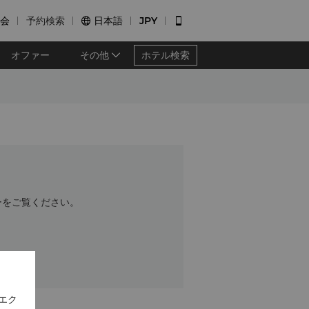
会
予約検索
日本語
JPY


オファー
その他
ホテル検索
ーをご覧ください。
エク