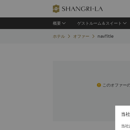
概要
ゲストルーム＆スイート
ホテル
オファー
navTitle
このオファー
当
当社