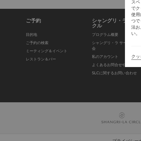
スペ
でク
使用
ご予約
シャングリ・ラ サー
つで
クル
法お
い。
目的地
プログラム概要
ご予約の検索
シャングリ・ラ サークルに
会
ミーティング＆イベント
クッ
私のアカウント
レストラン＆バー
よくあるお問合せや質問
SLCに関するお問い合わせ