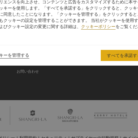
リエンスを向上させ、コンテンツと広告をカスタマイズするために本サ
ッキーを使用します。「すべてを承諾する」をクリックすると、クッキ
に同意したことになります。「クッキーを管理する」をクリックすると
シャングリ・ラ グル
もクッキーの設定を管理することができます。 当社がクッキーを使用
ープ
よびクッキー設定の変更に関する詳細は、
クッキーポリシー
をご覧くだ
シャングリ・ラ グループにつ
投資家の皆さま
いて
入
採用情報
シャングリ・ラ ブランド
企業の社会的責任
キーを管理する
すべてを承諾す
シャングリ・ラ センター
ニュース
レジデンス
お問い合わせ