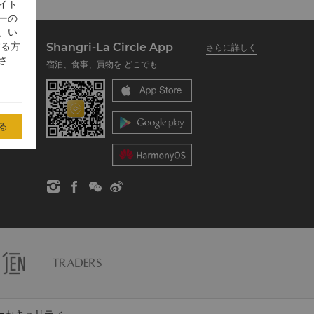
イト
ーの
、い
する方
Shangri-La Circle App
さらに詳しく
さ
宿泊、食事、買物を どこでも
る