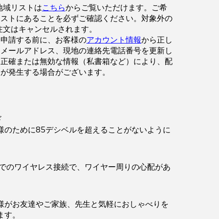
地域リストは
こちら
からご覧いただけます。ご希
リストにあることを必ずご確認ください。対象外の
注文はキャンセルされます。
を申請する前に、お客様の
アカウント情報
から正し
、メールアドレス、現地の連絡先電話番号を更新し
不正確または無効な情報（私書箱など）により、配
延が発生する場合がございます。
ド
様のために85デシベルを超えることがないように
。
までのワイヤレス接続で、ワイヤー周りの心配があ
様がお友達やご家族、先生と気軽におしゃべりを
ます。