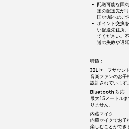
配送可能な国/
望の配送先が
国/地域へのご
ポイント交換
い配送先住所
てください。
送の失敗や遅
特徴：
JBLセーフサウン
音楽ファンのお子
設計されています
Bluetooth 対応
最大15メートル
りません。
内蔵マイク
内蔵マイクでお子
楽しむことができ