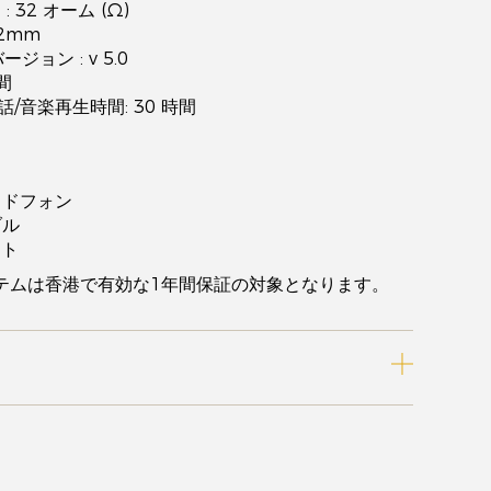
 32 オーム (Ω)
2mm
バージョン : v 5.0
間
話/音楽再生時間: 30 時間
ヘッドフォン
ブル
ット
テムは香港で有効な1年間保証の対象となります。