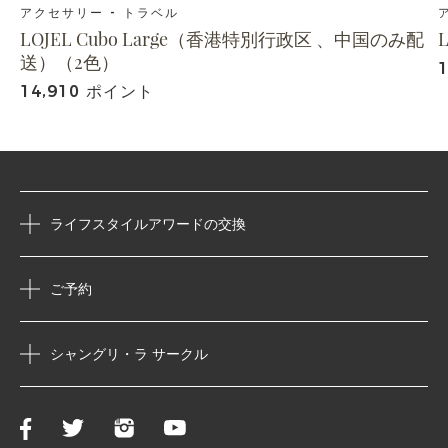
アクセサリー - トラベル
LOJEL Cubo Large（香港特別行政区 、中国のみ配
L
送）（2色）
14,910 ポイント
ライフスタイルアワードの交換
ご予約
シャングリ・ラ サークル