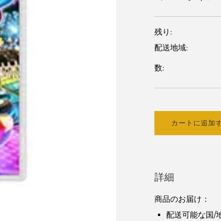
残り:
配送地域:
数:
カートに追加
詳細
商品のお届け：
配送可能な国/