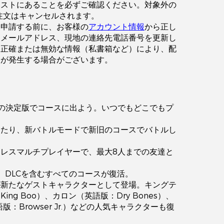
リストにあることを必ずご確認ください。対象外の
注文はキャンセルされます。
を申請する前に、お客様の
アカウント情報
から正し
、メールアドレス、現地の連絡先電話番号を更新し
不正確または無効な情報（私書箱など）により、配
延が発生する場合がございます。
の決定版でコースに出よう。いつでもどこでもプ
！
したり、新バトルモードで新旧のコースでバトルし
レスマルチプレイヤーで、最大8人までの友達と
らの、DLCを含むすべてのコースが復活。
が新たなゲストキャラクターとして登場。キングテ
ing Boo）、カロン（英語版：Dry Bones）、
英語版：Browser Jr.）などの人気キャラクターも復