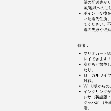
望の配送先が
国/地域へのご
ポイント交換
い配送先住所
てください。
送の失敗や遅
特徴：
マリオカート8
レイできます
友だちと競争
たり。
ローカルワイヤ
対戦。
Wii U版か
インクリング
レサ（英語版：K
クッパJr. （
活。