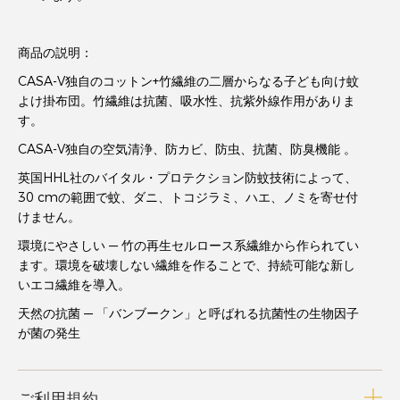
商品の説明：
CASA-V独自のコットン+竹繊維の二層からなる子ども向け蚊
よけ掛布団。竹繊維は抗菌、吸水性、抗紫外線作用がありま
す。
CASA-V独自の空気清浄、防カビ、防虫、抗菌、防臭機能 。
英国HHL社のバイタル・プロテクション防蚊技術によって、
30 cmの範囲で蚊、ダニ、トコジラミ、ハエ、ノミを寄せ付
けません。
環境にやさしい ― 竹の再生セルロース系繊維から作られてい
ます。環境を破壊しない繊維を作ることで、持続可能な新し
いエコ繊維を導入。
天然の抗菌 ― 「バンブークン」と呼ばれる抗菌性の生物因子
が菌の発生
ご利用規約