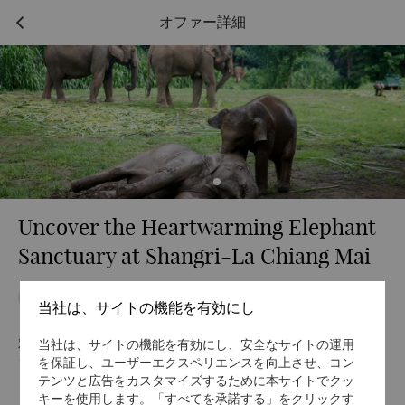
オファー詳細
Uncover the Heartwarming Elephant
Sanctuary at Shangri-La Chiang Mai
宿泊
フラッシュセール
朝食付き
ファミリー向け
当社は、サイトの機能を有効にし
対象ホテル
当社は、サイトの機能を有効にし、安全なサイトの運用
シャングリ・ラ チェンマイ
を保証し、ユーザーエクスペリエンスを向上させ、コン
テンツと広告をカスタマイズするために本サイトでクッ
キーを使用します。「すべてを承諾する」をクリックす