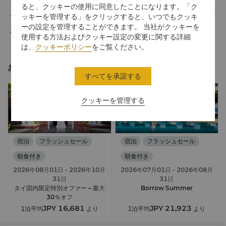
オファー詳細
利用規約
ると、クッキーの使用に同意したことになります。「ク
ッキーを管理する」をクリックすると、いつでもクッキ
ーの設定を管理することができます。 当社がクッキーを
本オファーは英語でのみのご案内となります。
使用する方法およびクッキー設定の変更に関する詳細
は、
クッキーポリシー
をご覧ください。
おすすめのオファー
すべてを承諾する
会員限定
クッキーを管理する
宿泊
フラッシュセール
宿泊
フラッシュセール
朝食付き
朝食付き
2026年08月01日
- 2026年10月
2026年07月01日
- 2026年08月
31日
31日
タイ国内限定特別オファー – 最大
Borrow Summer
30％オフ
JPY 16,681
JPY 21,923
1泊平均
より
1泊平均
より