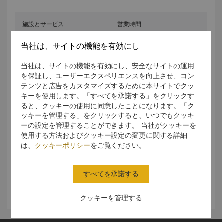
施設とサービス
営業時間
当社は、サイトの機能を有効にし
キッズコーナー
9時～19時
当社は、サイトの機能を有効にし、安全なサイトの運用
フィットネスセンター
8時～20時
を保証し、ユーザーエクスペリエンスを向上させ、コン
テンツと広告をカスタマイズするために本サイトでクッ
屋内噴流式泡風呂
8時～20時
キーを使用します。「すべてを承諾する」をクリックす
ると、クッキーの使用に同意したことになります。「ク
屋外噴流式泡風呂
8時～19時
ッキーを管理する」をクリックすると、いつでもクッキ
ーの設定を管理することができます。 当社がクッキーを
屋外プール
8時～19時
使用する方法およびクッキー設定の変更に関する詳細
は、
クッキーポリシー
をご覧ください。
屋外テニスコート
8時～19時
スチームバス
8時～20時
すべてを承諾する
サウナ
8時～20時
クッキーを管理する