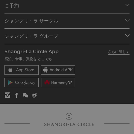
ご予約
目的地
シャングリ・ラ サークル
ご予約の検索
プログラム概要
ミーティング＆イベント
シャングリ・ラ グループ
シャングリ・ラ サークルに入会
レストラン＆バー
シャングリ・ラ グループについて
私のアカウント
投資家の皆さま
Shangri-La Circle App
さらに詳しく
シャングリ・ラ ブランド
よくあるお問合せや質問
採用情報
宿泊、食事、買物を どこでも
シャングリ・ラ センター
SLCに関するお問い合わせ
企業の社会的責任
レジデンス
ニュース
お問い合わせ