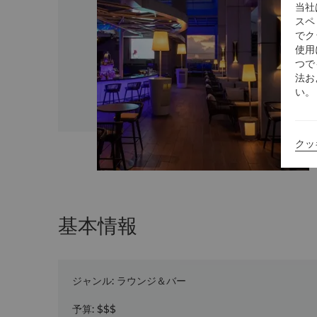
当社
スペ
でク
使用
つで
法お
い。
クッ
基本情報
ジャンル
:
ラウンジ＆バー
予算
:
$$$