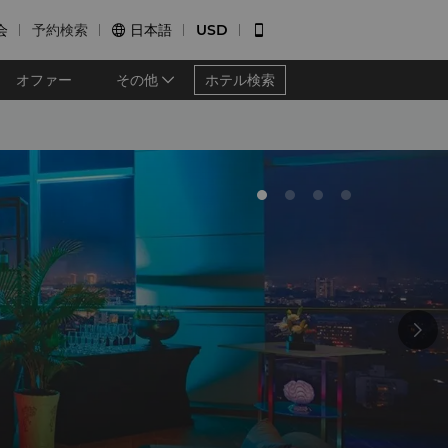
会
予約検索
日本語
USD


オファー
その他
ホテル検索