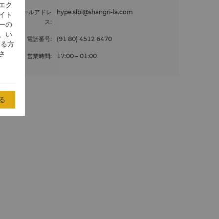
エク
メールアドレ
hype.slbl@shangri-la.com
イト
ス
:
ーの
、い
電話番号
:
(91 80) 4512 6470
する方
さ
営業時間
:
17:00 – 01:00
る