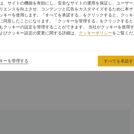
テル、グルメ料理、雰囲気を盛り上げる音楽など、バンガロー
は、サイトの機能を有効にし、安全なサイトの運用を保証し、ユーザー
ルのアイコン的社交シーンに最適なスポットです。
リエンスを向上させ、コンテンツと広告をカスタマイズするために本サ
ッキーを使用します。「すべてを承諾する」をクリックすると、クッキ
に同意したことになります。「クッキーを管理する」をクリックすると
もクッキーの設定を管理することができます。 当社がクッキーを使用
よびクッキー設定の変更に関する詳細は、
クッキーポリシー
をご覧くだ
キーを管理する
すべてを承諾す