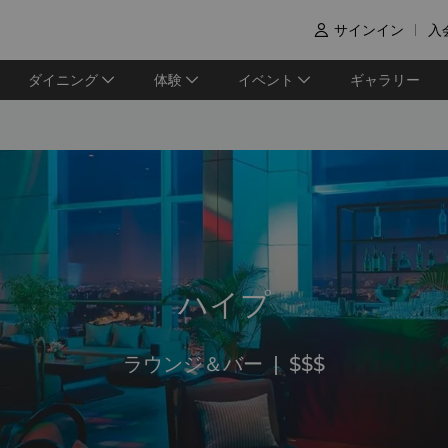
サインイン
入

ダイニング
体験
イベント
ギャラリー
ハイプ
ラウンジ＆バー
|
$$$