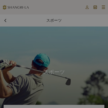



スポーツ
スポーツ