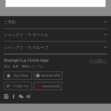
ご予約
目的地
シャングリ・ラ サークル
ご予約の検索
プログラム概要
ミーティング＆イベント
シャングリ・ラ グループ
シャングリ・ラ サークルに入会
レストラン＆バー
シャングリ・ラ グループについて
私のアカウント
投資家の皆さま
Shangri-La Circle App
さらに詳しく
シャングリ・ラ ブランド
よくあるお問合せや質問
採用情報
宿泊、食事、買物を どこでも
シャングリ・ラ センター
SLCに関するお問い合わせ
企業の社会的責任
レジデンス
ニュース
お問い合わせ