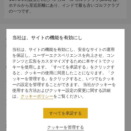
ホテルから至近距離にあり、インドで最も古いゴルフクラブ
の一つです。
当社は、サイトの機能を有効にし
住所
560 001 No 56-6B Palace Road, Bengaluru
当社は、サイトの機能を有効にし、安全なサイトの運用
を保証し、ユーザーエクスペリエンスを向上させ、コン
電話番号
テンツと広告をカスタマイズするために本サイトでクッ
キーを使用します。「すべてを承諾する」をクリックす
(91 80) 6916 6100
ると、クッキーの使用に同意したことになります。「ク
ッキーを管理する」をクリックすると、いつでもクッキ
チェックイン / チェックアウト
ーの設定を管理することができます。 当社がクッキーを
シャングリ・ラでのご滞在をお楽しみください。
使用する方法およびクッキー設定の変更に関する詳細
チェックイン/アウトの時間は以下のとおりです。
は、
クッキーポリシー
をご覧ください。
チェックイン：午後2時
チェックアウト：正午
すべてを承諾する
お支払い方法
対象プラットフォームでご利用可能なオンライン決済方法:
クッキーを管理する