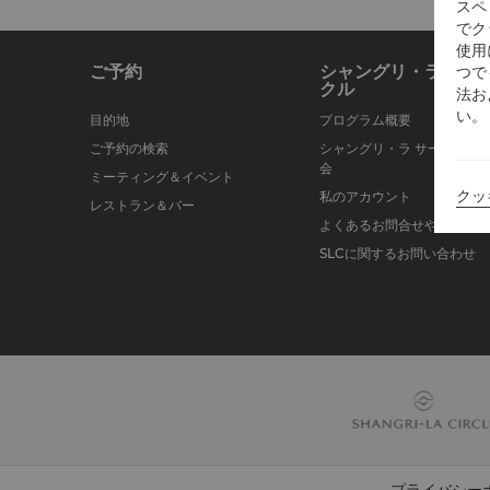
スペ
でク
使用
ご予約
シャングリ・ラ サー
つで
クル
法お
い。
目的地
プログラム概要
ご予約の検索
シャングリ・ラ サークルに
会
ミーティング＆イベント
クッ
私のアカウント
レストラン＆バー
よくあるお問合せや質問
SLCに関するお問い合わせ