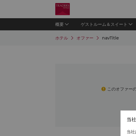
概要
ゲストルーム＆スイート
ホテル
オファー
navTitle
このオファー
当
当社