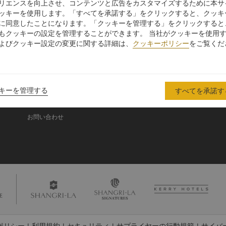
リエンスを向上させ、コンテンツと広告をカスタマイズするために本サ
ッキーを使用します。「すべてを承諾する」をクリックすると、クッキ
に同意したことになります。「クッキーを管理する」をクリックすると
シャングリ・ラ グル
もクッキーの設定を管理することができます。 当社がクッキーを使用
ープ
よびクッキー設定の変更に関する詳細は、
クッキーポリシー
をご覧くだ
シャングリ・ラ グループにつ
投資家の皆さま
いて
入
採用情報
シャングリ・ラ ブランド
企業の社会的責任
キーを管理する
すべてを承諾す
シャングリ・ラ センター
ニュース
レジデンス
お問い合わせ