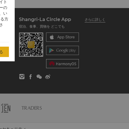
イト
ーの
、い
する方
Shangri-La Circle App
さらに詳しく
さ
宿泊、食事、買物を どこでも
る