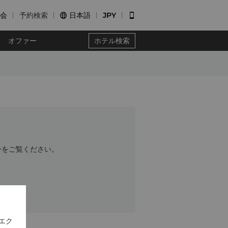
会
予約検索
日本語
JPY


オファー
ホテル検索
ーをご覧ください。
エク