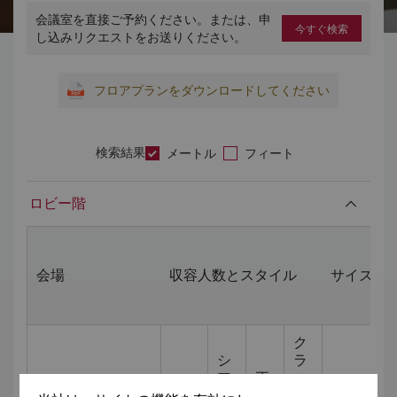
会議室を直接ご予約ください。または、申
今すぐ検索
し込みリクエストをお送りください。
フロアプランをダウンロードしてください
検索結果
メートル
フィート
ロビー階
会場
収容人数とスタイル
サイズ (m
ク
シ
ラ
ア
正
ス
立食
タ
餐
ル