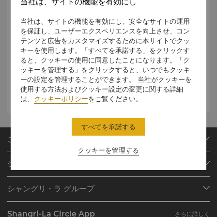
当社は、サイトの機能を有効にし
ー
ー
ム
当社は、サイトの機能を有効にし、安全なサイトの運用
を保証し、ユーザーエクスペリエンスを向上させ、コン
サワボードルーム
テンツと広告をカスタマイズするために本サイトでクッ
40
40
20
15
13.5
x
7.
*
キーを使用します。「すべてを承諾する」をクリックす
ると、クッキーの使用に同意したことになります。「ク
ビーチフロント
500
x
ッキーを管理する」をクリックすると、いつでもクッキ
ーの設定を管理することができます。 当社がクッキーを
使用する方法およびクッキー設定の変更に関する詳細
* サワ会議室は、18名様まで収容可能な会議室としてご利用いただけま
は、
クッキーポリシー
をご覧ください。
す。
すべてを承諾する
ご予約
クッキーを管理する
目的地
シャングリ・ラ サークル
ご予約の検索
プログラム概要
ミーティング＆イベント
シャングリ・ラ グループ
シャングリ・ラ サークルに入会
レストラン＆バー
シャングリ・ラ グループについて
私のアカウント
投資家の皆さま
Shangri-La Circle App
さらに詳しく