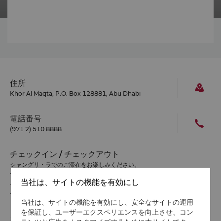
住所
Khor Al Maqta, P.O. Box 128881, Abu Dhabi
電話番号
(971 2) 510 8888
チェックイン / チェックアウト
シャングリ・ラでのご滞在をお楽しみください。
チェックイン/アウトの時間は以下のとおりです。
当社は、サイトの機能を有効にし
チェックイン：午後2 時
チェックアウト：正午
当社は、サイトの機能を有効にし、安全なサイトの運用
を保証し、ユーザーエクスペリエンスを向上させ、コン
お支払い方法