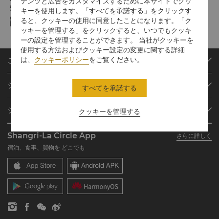
テンツと広告をカスタマイズするために本サイトでクッ
対象プラットフォームでご利用可能なオンライン決済方法:
キーを使用します。「すべてを承諾する」をクリックす
ると、クッキーの使用に同意したことになります。「ク
ッキーを管理する」をクリックすると、いつでもクッキ
ーの設定を管理することができます。 当社がクッキーを
使用する方法およびクッキー設定の変更に関する詳細
は、
クッキーポリシー
をご覧ください。
ご予約
目的地
シャングリ・ラ サークル
すべてを承諾する
ご予約の検索
プログラム概要
ミーティング＆イベント
シャングリ・ラ グループ
クッキーを管理する
シャングリ・ラ サークルに入会
レストラン＆バー
シャングリ・ラ グループについて
私のアカウント
投資家の皆さま
Shangri-La Circle App
さらに詳しく
シャングリ・ラ ブランド
よくあるお問合せや質問
採用情報
宿泊、食事、買物を どこでも
シャングリ・ラ センター
SLCに関するお問い合わせ
企業の社会的責任
レジデンス
ニュース
お問い合わせ