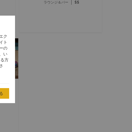
ラウンジ＆バー
$$
エク
イト
ーの
、い
する方
さ
 アブダビ
る