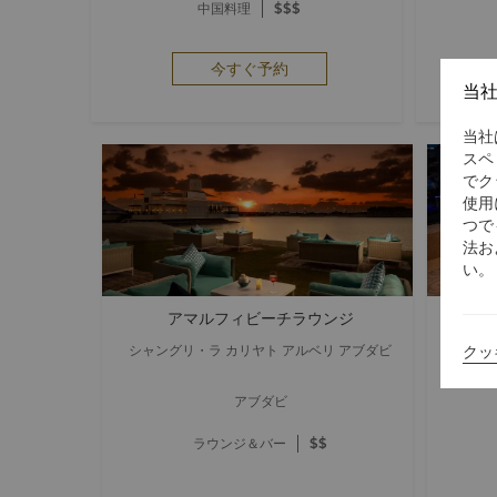
中国料理
$$$
今すぐ予約
当
当社
スペ
でク
使用
つで
法お
い。
アマルフィビーチラウンジ
ミシュ
クッ
シャングリ・ラ カリヤト アルベリ アブダビ
シャン
アブダビ
ラウンジ＆バー
$$