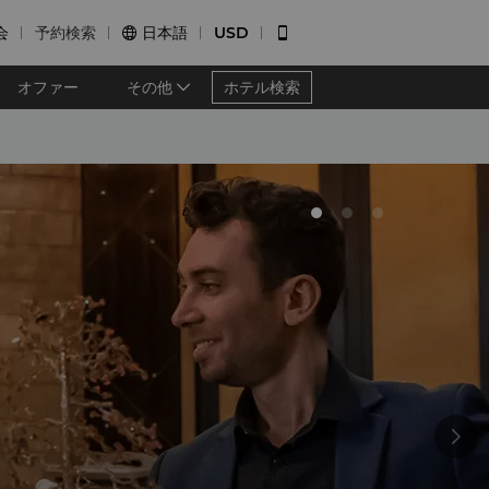
会
予約検索
日本語
USD


オファー
その他
ホテル検索