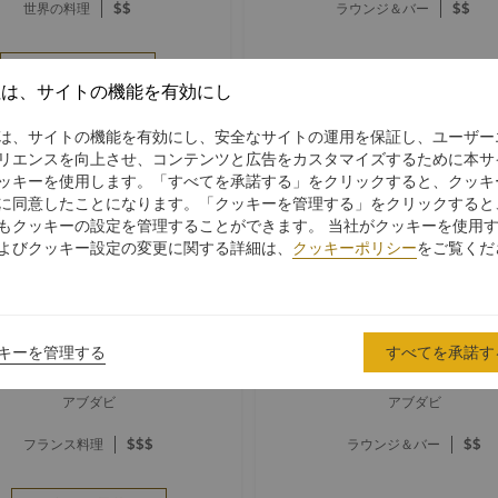
世界の料理
$$
ラウンジ＆バー
$$
今すぐ予約
社は、サイトの機能を有効にし
は、サイトの機能を有効にし、安全なサイトの運用を保証し、ユーザー
リエンスを向上させ、コンテンツと広告をカスタマイズするために本サ
ッキーを使用します。「すべてを承諾する」をクリックすると、クッキ
に同意したことになります。「クッキーを管理する」をクリックすると
もクッキーの設定を管理することができます。 当社がクッキーを使用
よびクッキー設定の変更に関する詳細は、
クッキーポリシー
をご覧くだ
ラン星付きシェフ、ニコラ・イス
プールバー&レストラン
ナールによるフランス料理
キーを管理する
グリ・ラ カリヤト アルベリ アブダビ
シャングリ・ラ カリヤト アルベリ
すべてを承諾す
アブダビ
アブダビ
フランス料理
$$$
ラウンジ＆バー
$$