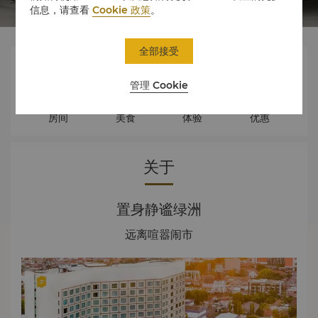
信息，请查看
Cookie 政策
。
全部接受




管理 Cookie
房间
美食
体验
优惠
关于
置身静谧绿洲
远离喧嚣闹市