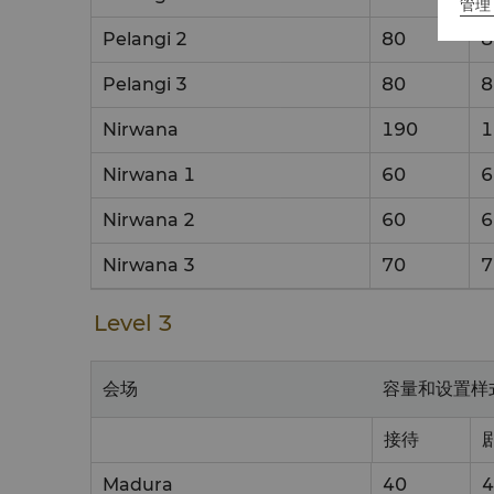
管理 
Pelangi 2
80
8
Pelangi 3
80
8
Nirwana
190
1
Nirwana 1
60
6
Nirwana 2
60
6
Nirwana 3
70
7
Level 3
会场
容量和设置样
接待
Madura
40
4