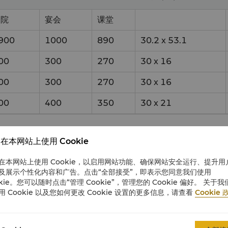
剧院
宴会
课堂
900
1000
890
30.2
x
53.1
00
300
270
30
x
16
00
300
270
30
x
16
00
400
350
30
x
21
在本网站上使用 Cookie
式
尺寸（米）
面
在本网站上使用 Cookie，以启用网站功能、确保网站安全运行、提升用
及展示个性化内容和广告。点击“全部接受”，即表示您同意我们使用
okie。您可以随时点击“管理 Cookie”，管理您的 Cookie 偏好。 关于我
剧院
宴会
课堂
用 Cookie 以及您如何更改 Cookie 设置的更多信息，请查看
Cookie 
40
120
180
13.5
x
23
3
0
40
60
13.5
x
7.5
1