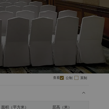
查看
公制
英制
面积（平方米）
层高（米）