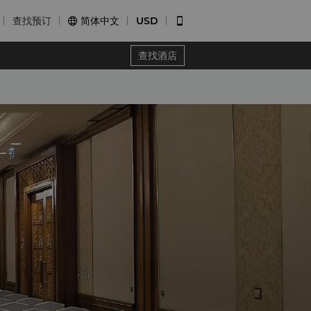
查找预订
简体中文
USD


查找酒店