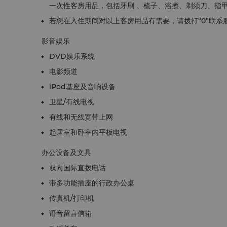
一次性客房用品，包括牙刷 、梳子、浴擦、剃须刀、指
若您在入住期间对以上客房用品有需要，请拨打“0”联
影音娱乐
DVD娱乐系统
电影频道
iPod基座及音响设备
卫星/有线电视
有线和无线宽带上网
起居室和卧室内平板电视
办公设备及文具
双向国际直拨电话
带多功能插座的行政办公桌
传真机/打印机
语音留言信箱