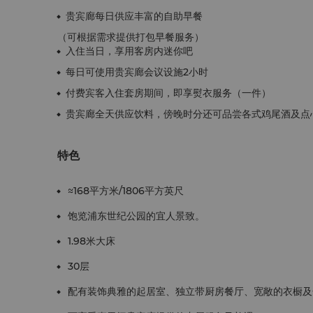
贵宾廊每日供应丰富的自助早餐
（可根据需求提供打包早餐服务）
入住当日，享用客房内迷你吧
每日可使用贵宾廊会议设施2小时
付费宾客入住套房期间，即享熨衣服务（一件）
贵宾廊全天供应饮料，傍晚时分还可品尝各式鸡尾酒及点
特色
≈168平方米/1806平方英尺
饱览浦东世纪公园的宜人景致。
1.98米大床
30层
配有装饰典雅的起居室、独立带厨房餐厅、宽敞的衣橱及