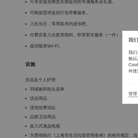
可享受嘉里阁贵宾廊提供的专属服务及礼遇。
可根据需求提供打包早餐服务。
入住当日，享用客房内迷你吧。
付费宾客入住套房期间，即享熨衣服务（一件）。
我们
提供随身Wi-Fi。
我们
验以
设施
Co
何使
洗浴及个人护理
羽绒被和枕头选单
管理 
洗浴用品
浸泡按摩浴缸
品牌卫浴用品
嵌入式液晶电视
为贯彻执行《上海市生活垃圾管理条例》的相关规定，自2