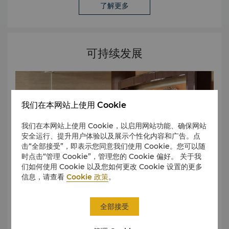
了解更多
行奖 - 年度休闲酒店奖" ，《旅城》 "2024 年度精选亲子酒店"
，《城市旅游》 "2024 年度城市酒店" ，《环旅行》 "年度城
市酒店" ，《时尚优生活》 "年度挚选 City 度假酒店" ，《意
游》 "年度 ESG 社会责任亲子酒店" ，《优宿》 "618 华东区
可持续发展
数字化营销卓越奖" "年度精选会议酒店" ，《新旅行》 "年度最
佳会议酒店" ，《旅业界》 "年度人气婚礼酒店" ，《柚子婚礼
网》 "2024 年度甄选婚宴酒店" ，《酒店探索之旅大赏》 "年
度最受欢迎自助餐 -The COOK 厨餐厅" ，《新民品位生活大
赏》 "盛宴 中国餐厅评选 - 最佳西餐厅" ，《盛宴・中国》 "上
我们在本网站上使用 Cookie
海米其林指南入选餐厅" ，《米其林指南》 "2024 年度酒单"
，《侍酒师画报》 "年度最佳西餐厅 – TheMEAT扒餐厅" ，
我们在本网站上使用 Cookie，以启用网站功能、确保网站
《初旅行》
安全运行、提升用户体验以及展示个性化内容和广告。点
击“全部接受”，即表示您同意我们使用 Cookie。您可以随
时点击“管理 Cookie”，管理您的 Cookie 偏好。 关于我
们如何使用 Cookie 以及您如何更改 Cookie 设置的更多
信息，请查看
Cookie 政策
。
全部接受
我们采用彰显对他人关怀的“心形图案”作为我们人文关怀项目