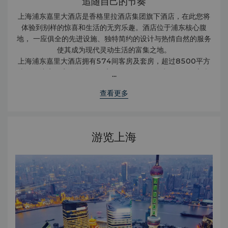
追随自己的节奏
上海浦东嘉里大酒店是香格里拉酒店集团旗下酒店，在此您将
体验到别样的惊喜和生活的无穷乐趣。酒店位于浦东核心腹
地， 一应俱全的先进设施、独特简约的设计与热情自然的服务
使其成为现代灵动生活的富集之地。
上海浦东嘉里大酒店拥有574间客房及套房，超过8500平方
米的会议室及宴会场地。酒店开设了总面积约为6000平方米
...
的健身俱乐部，提供丰富的健身及Spa护理项目，致力于为宾
查看更多
客营造一个工作和生活相均衡的环境。钟爱美食的您可在酒店
的三家餐厅尽情探索令人兴奋的料理精选。另外，酒店大堂酒
廊作为餐饮娱乐场所，白天供应提神醒目的上佳茶饮，晚上则
可为客人呈献特制鸡尾酒。夜幕降临时分，无论您选择下榻于
游览上海
宽敞的客房和套房，抑或入住毗邻酒店的浦东嘉里城公寓，豪
华舒适的享受从不分白昼与黑夜。甚至连往返酒店的路程也充
满乐趣。乘坐地铁或超现代的磁悬浮列车，浦东国际机场转瞬
即达。酒店与上海新国际博览中心直接相连，正对广阔旖旎的
世纪公园，并紧邻浦东嘉里城购物中心及办公大楼。在浦东嘉
里大酒店，您会很快意识到这里没有惯例，一切皆有可能。