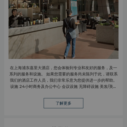
在上海浦东嘉里大酒店，您会体验到专业和友好的服务，及一
系列的服务和设施。 如果您需要的服务尚未陈列于此，请联系
我们的酒店工作人员，我们非常乐意为您提供进一步的帮助。
设施 24小时商务及办公中心 会议设施 无障碍设施 美发/美容
沙龙 待客休息室 无线上网 无烟客房 收费停车场（每小时人民
币12元） 保险箱 公共区域无线上网 嘉里健身/儿童探险乐园/
了解更多
水疗中心 服务 套房管家服务 擦鞋服务 抵达当日享用迷你吧内
饮品及小食 快捷入住及退房服务 无纸化入住及退房服务 IT管家
服务 洗衣服务 照片冲洗服务 邮寄/包裹速递服务 旅行及交通
机场接送服务 租车服务 出租车及豪华轿车服务 商铺 雪茄店 花