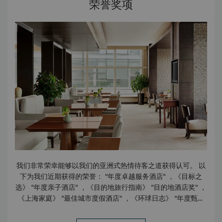
荣誉奖项
店 外币兑换柜台 礼品店 嘉里城购物商场 饮食 24小时客房送
餐服务 2间餐厅和2间酒吧 熟食店 西饼店 卡布基诺吧 商务中
心 商务及办公中心每天24小时为您提供卓越服务及先进的设
施，包括16间配套齐全的服务式办公室及4间设施完备的会议
室。 我们拥有一支专业且敬业的团队随时为您待命，全方位协
助您把握商机。 设施 宽带上网 电话会议/视频会议设施 会议
室/董事会议厅 服务式办公室租用 服务 装订服务 名片印刷 快
递服务 传真及影印服务 打印、激光打印及扫描服务 秘书服务
笔译/口译服务 设备 视听设备 液晶投影仪 投影仪 幻灯机 移动
电话 PC工作站
我们非常荣幸能够以我们的亚洲式热情待客之道获得认可。 以
下为我们近期获得的荣誉： "年度卓越服务酒店" ，《目标之
选》 "年度亲子酒店" ，《目的地旅行指南》 "目的地酒店奖" ，
《上海家庭》 "最佳城市度假酒店" ，《环球日志》 "年度甄选
休闲酒店" ，《旅游玩客》 "2024 中国最佳酒店大奖 - 最佳亲
子度假酒店" ，《中国最佳酒店大奖》 "2024 年度《旅城》旅