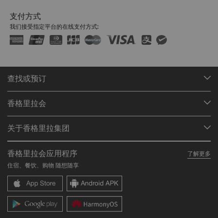
支付方式
我们接受指定平台的在线支付方式:
查找或预订
我们的目的地
香格里拉会
查找预订
会员计划概述
会议与宴会
关于香格里拉集团
加入香格里拉会
餐厅与酒吧
关于我们
我的账户
投资咨询
香格里拉会应用程序
了解更多
我们的酒店品牌
常见问题
职业发展
住宿、餐饮、购物 随想随享
香格里拉中心
联络我们
企业社会责任
香格里拉公寓
新闻稿
联系方式