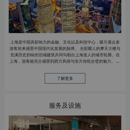
上海是中国具影响力的金融、文化以及科技中心，吸引着众多
游客前来感受中国现代化发展的脉搏。 光彩耀人的摩天大楼与
充满历史韵味的旧城建筑共同勾勒出上海迷人的城市轮廓。在
上海，游客能充分感受到西方风情与东方传统合璧的魅力。 嘉
里大酒店坐落于上海浦东新区的中心地带，优越的地理位置足
以让游客零距离体验上海的蓬勃朝气。 阅读《香格里拉会专
了解更多
讯》，了解更多目的地信息：
上海：活力依旧
服务及设施