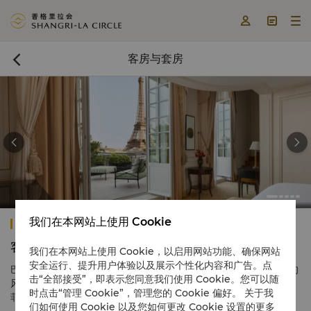



客房与套房



我们在本网站上使用 Cookie
巴黎香格里拉
客房与套房
我们在本网站上使用 Cookie，以启用网站功能、确保网站
安全运行、提升用户体验以及展示个性化内容和广告。点
巴黎香格里拉共有100间
客房及套房
，每间设计都兼具法国与亚洲的
击“全部接受”，即表示您同意我们使用 Cookie。您可以随
风格，选用安定身心的洛可可色调，徜徉在自然光线之中。俯瞰埃
时点击“管理 Cookie”，管理您的 Cookie 偏好。 关于我
菲尔铁塔或耶拿大街的靓丽风光，适合大型家庭或团体入住。
们如何使用 Cookie 以及您如何更改 Cookie 设置的更多