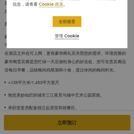
是需要款客宾客的理想之选。宽敞的座位空间和办公空间使豪华套
信息，请查看
Cookie 政策
。
房可以轻松从商务氛围过渡到休闲环境。
全部接受
关于豪华阁
管理 Cookie
豪华阁宾客可享受香格里拉热情的款客之道以及个性化的服务，其
中包括在客房内优先办理入住/退房，移动无线上网设施，让您即便
在酒店之外也可上网，更有豪华阁礼宾关照您的需求。环境优雅的
豪华阁贵宾廊是您忙碌一天后放松身心的好去处。您可在贵宾廊品
尝每日早餐，品味晚间鸡尾酒和小食，度过休闲的晚间时光。
≈135平方米/1,453平方英尺
饱览美妙灿烂的城市三江夜景与城中艺术公园景致。
单卧室套房配备独立起居室和就餐区。
浴室配备液晶电视、宽大浴缸、长绒浴巾和浴袍。
立即预订
尊享豪华阁贵宾室专属权益