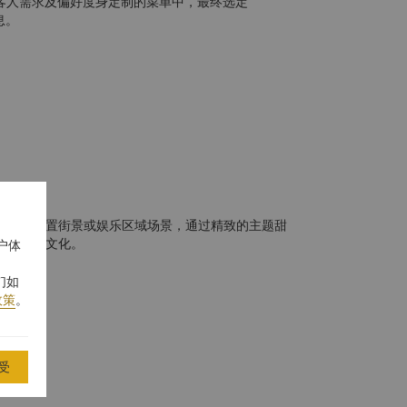
客人需求及偏好度身定制的菜单中，最终选定
息。
主题，设置街景或娱乐区域场景，通过精致的主题甜
烈的麻将文化。
户体
们如
政策
。
受