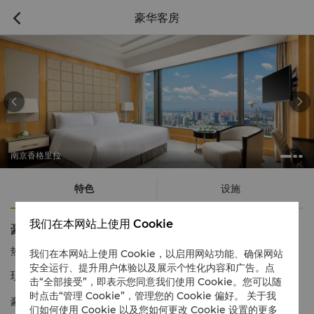
豪华客房



南京香格里拉
特色
设施
我们在本网站上使用 Cookie
豪华客房
热线电话
1 866 565 5050
我们在本网站上使用 Cookie，以启用网站功能、确保网站
安全运行、提升用户体验以及展示个性化内容和广告。点
现代舒适空间 城市繁华景致
击“全部接受”，即表示您同意我们使用 Cookie。您可以随
时点击“管理 Cookie”，管理您的 Cookie 偏好。 关于我
豪华客房位于酒店12至34层，简约典雅，舒适有格调，透过全景落
们如何使用 Cookie 以及您如何更改 Cookie 设置的更多