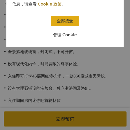
地窗可饱览明媚的城市风光。
信息，请查看
Cookie 政策
。
≈ 48平方米 / 517平方英尺。
全部接受
每间豪华客房都可饱览摩登都市风光。
管理 Cookie
位于12至34中高楼层
全景落地玻璃窗，封闭式，不可开窗。
设有现代化内饰，时尚宽敞的尊享体验。
入住即可打卡46层网红停机坪，一览360度城市天际线。
设有大理石铺设的洗脸台、独立淋浴间及浴缸。
入住期间房内迷你吧首轮畅饮
可口可乐*1
立即预订
无糖可乐*1