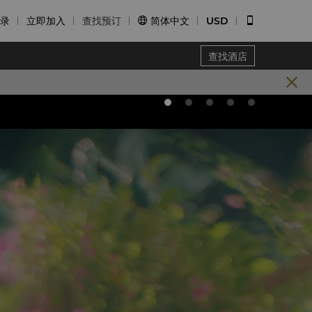
录
立即加入
查找预订
简体中文
USD


查找酒店
