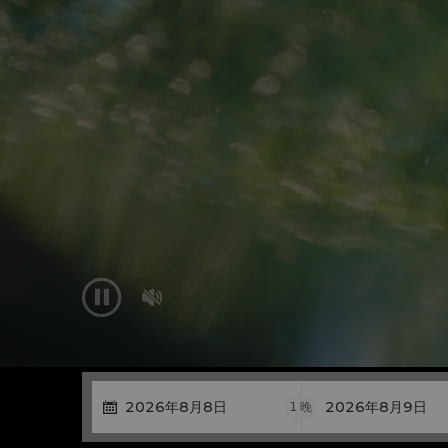


1
晚