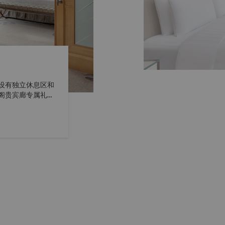
设有独立休息区和
阁贵宾廊专属礼