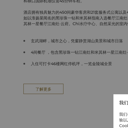
和禄口国际机场仅需45分钟车程。
酒店拥有独具魅力的450间豪华客房和21套服务式公寓以
如以淮扬菜闻名的黑珍珠一钻和米其林指南入选餐厅江南灶
其林一星餐厅江南灶·云府。Chi水疗中心、自然采光的室
宾客提供放松身心的奢华体验。
第115届秋季糖酒商品交易会(简称南京秋季糖酒会)将于202
玄武湖畔，城市之心，凭窗静赏湖山美景和城市日落
楼层公共区域进行搭建及布展。
4间餐厅 ，包含黑珍珠一钻江南灶和米其林一星江南灶
如影响您的入住体验或对此造成不便，我们深表歉意。
入住可打卡46楼网红停机坪，一览金陵城全景
了解更多
我们
我们
验以
Co