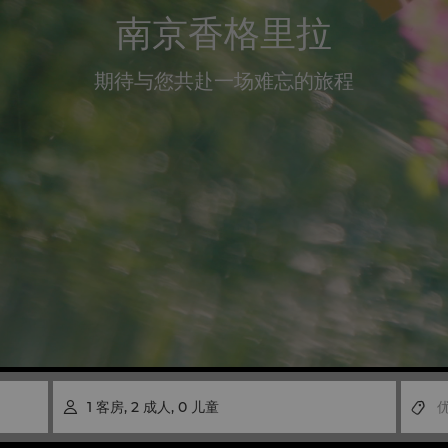
南京香格里拉
期待与您共赴一场难忘的旅程
1
客房
,
2
成人
,
0
儿童
