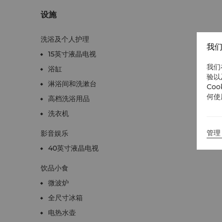
设施
洗浴及个人护理
我们
15英寸液晶电视
我们
浴缸
验以
淋浴间和洗漱台
Co
何使
高档洗浴用品
洗衣机
管理 
影音娱乐
40英寸液晶电视
饮品小食
微波炉
全尺寸冰箱
电热水壶