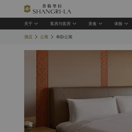
关于
客房与套房
美食
体验
酒店
公寓
单卧公寓