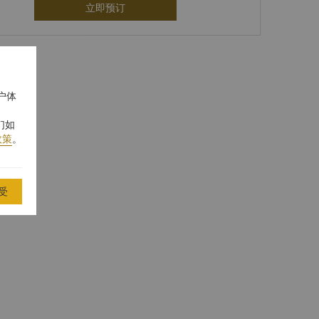
立即预订
户体
们如
政策
。
受