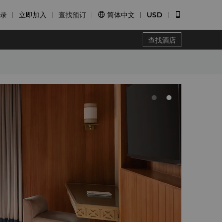
录
立即加入
查找预订
简体中文
USD


查找酒店