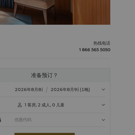
热线电话
1 866 565 5050
准备预订？
(1晚)
1
客房
,
2
成人
,
0
儿童

码