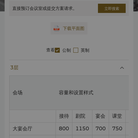
直接预订会议室或提交方案请求。
立即搜索
下载平面图
查看
公制
英制
3层
尺
会场
容量和设置样式
（
接待
剧院
宴会
课堂
大宴会厅
800
1150
700
750
45