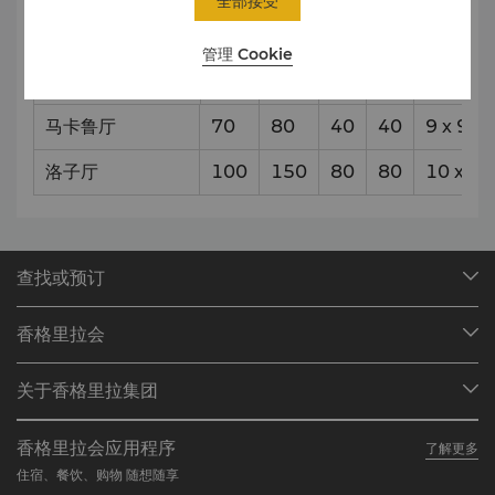
全部接受
管理 Cookie
宴
课
接待
剧院
会
堂
马卡鲁厅
70
80
40
40
9
x
9
洛子厅
100
150
80
80
10
x
15
查找或预订
我们的目的地
香格里拉会
查找预订
会员计划概述
会议与宴会
关于香格里拉集团
加入香格里拉会
餐厅与酒吧
关于我们
我的账户
投资咨询
香格里拉会应用程序
了解更多
我们的酒店品牌
常见问题
职业发展
住宿、餐饮、购物 随想随享
香格里拉中心
联络我们
企业社会责任