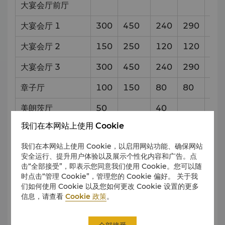
大宴会厅前厅
49
大宴会厅 1
300
450
240
290
18
大宴会厅 2
150
250
120
120
9
x
大宴会厅 3
300
450
240
290
18
章子厅
100
150
80
80
9
x
美朗茨厅
50
40
9
x
我们在本网站上使用 Cookie
卡瓦格博厅
70
110
60
60
11
我们在本网站上使用 Cookie，以启用网站功能、确保网站
卓奥友厅
70
110
60
60
11
安全运行、提升用户体验以及展示个性化内容和广告。点
击“全部接受”，即表示您同意我们使用 Cookie。您可以随
5层
时点击“管理 Cookie”，管理您的 Cookie 偏好。 关于我
们如何使用 Cookie 以及您如何更改 Cookie 设置的更多
信息，请查看
Cookie 政策
。
尺寸
会场
容量和设置样式
（米）