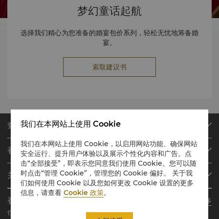
梦幻童话起航
选择我们精心为您准备的婚宴包价系列，轻松无忧地筹备婚
宴。
索取建议书
我们在本网站上使用 Cookie
查找或预订
我们的目的地
我们在本网站上使用 Cookie，以启用网站功能、确保网站
香格里拉会
安全运行、提升用户体验以及展示个性化内容和广告。点
查找预订
击“全部接受”，即表示您同意我们使用 Cookie。您可以随
会员计划概述
会议与宴会
时点击“管理 Cookie”，管理您的 Cookie 偏好。 关于我
关于香格里拉集团
加入香格里拉会
餐厅与酒吧
们如何使用 Cookie 以及您如何更改 Cookie 设置的更多
信息，请查看
Cookie 政策
。
关于我们
我的账户
投资咨询
香格里拉会应用程序
了解更多
我们的酒店品牌
常见问题
职业发展
住宿、餐饮、购物 随想随享
香格里拉中心
联络我们
企业社会责任