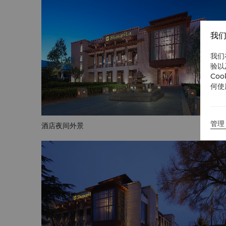
我们
我们
验以
Co
何使
管理 
酒店夜间外景