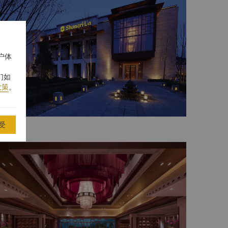
户体
们如
政策
。
受
店喷泉