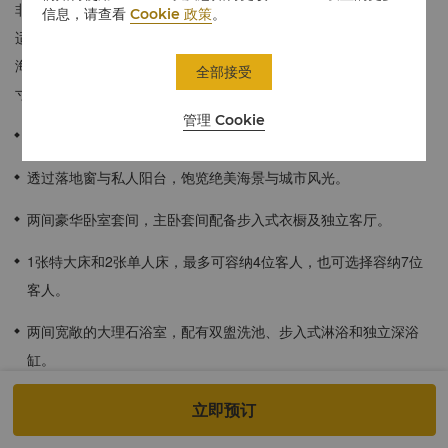
非常适合放松、娱乐，或者纯粹享受大空间营造的开阔感。该房型
信息，请查看
Cookie 政策
。
适合大家庭或多人团体入住。置身于环绕式阳台，城市风光与浩瀚
海景一览无余；透过明亮的落地窗，自然光线倾泻而下，照亮每一
全部接受
寸空间。
管理 Cookie
170平方米 / 1,830平方英尺
透过落地窗与私人阳台，饱览绝美海景与城市风光。
两间豪华卧室套间，主卧套间配备步入式衣橱及独立客厅。
1张特大床和2张单人床，最多可容纳4位客人，也可选择容纳7位
客人。
两间宽敞的大理石浴室，配有双盥洗池、步入式淋浴和独立深浴
缸。
所有客房均为无烟客房。
立即预订
酒店入住宾客适用于儿童餐饮计划。