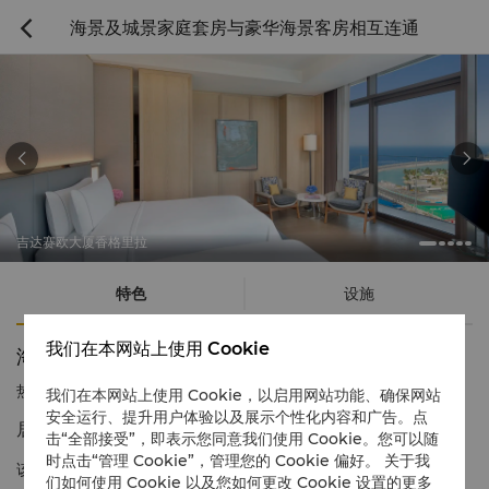
海景及城景家庭套房与豪华海景客房相互连通



吉达赛欧大厦香格里拉
特色
设施
我们在本网站上使用 Cookie
海景及城景家庭套房与豪华海景客房相互连通
热线电话
1 866 565 5050
我们在本网站上使用 Cookie，以启用网站功能、确保网站
安全运行、提升用户体验以及展示个性化内容和广告。点
居高临下，大气奢华
击“全部接受”，即表示您同意我们使用 Cookie。您可以随
时点击“管理 Cookie”，管理您的 Cookie 偏好。 关于我
该房型由豪华阁城景及海景单卧室套房与豪华海景客房连通而成，
们如何使用 Cookie 以及您如何更改 Cookie 设置的更多