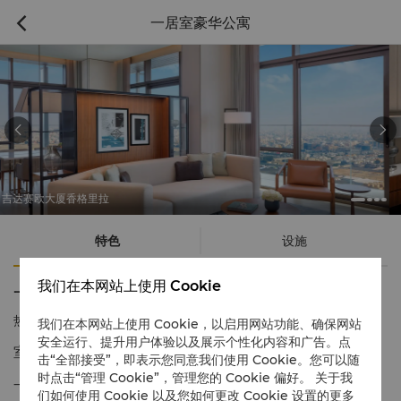
一居室豪华公寓



厦香格里拉
吉达赛欧大
特色
设施
我们在本网站上使用 Cookie
一居室豪华公寓
热线电话
1 866 565 5050
我们在本网站上使用 Cookie，以启用网站功能、确保网站
安全运行、提升用户体验以及展示个性化内容和广告。点
室内光线明亮，厨房设施齐全，十分便利
击“全部接受”，即表示您同意我们使用 Cookie。您可以随
时点击“管理 Cookie”，管理您的 Cookie 偏好。 关于我
一居室豪华公寓是暂居吉达的宾客实现休闲放松和高效工作完之间
们如何使用 Cookie 以及您如何更改 Cookie 设置的更多