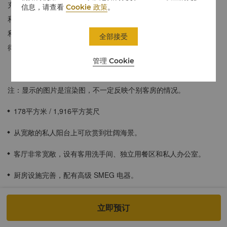
充分平衡的理想选择。现代设计风格和平静色调，与充足的自然光
信息，请查看
Cookie 政策
。
和吉达海滨的壮丽景色相得益彰。设施完善的厨房带给您家的便
利，独立办公室成为理想的办公之地。起居和用餐空间让人怡然自
全部接受
得，而宽敞的阳台则是欣赏红海美景的理想角落。
管理 Cookie
注：显示的图片是渲染图，不一定反映个别客房的情况。
178平方米 / 1,916平方英尺
从宽敞的私人阳台上可欣赏到壮阔海景。
客厅非常宽敞，设有客用洗手间、独立用餐区和私人办公室。
厨房设施完善，配有高级 SMEG 电器。
豪华套间主卧室，配有步入式衣橱。
立即预订
宽敞的大理石浴室，配有双盥洗池、步入式雨淋花洒和独立深浴