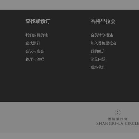
您的隐私
您的隐私始终受到保护。您的治疗师将让您私下换衣
披上毛巾，覆盖身体所有不接受护理的部位。
查找或预订
香格里拉会
我们的目的地
会员计划概述
预订
查找预订
加入香格里拉会
建议在预定的护理时间之前提前预约。如想讨论您的
会议与宴会
我的账户
疗馆。
餐厅与酒吧
常见问题
联络我们
准时到达
为了充分利用您的水疗体验，请至少在预约时间前 4
迟到
倘若迟到，我们会争取为您进行完整的护理。然而，
约，则可能需要缩短护理时间。