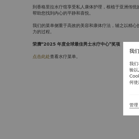
到香格里拉水疗馆享受私人康体护理，根植于亚洲传统
帮助您找到内心的平静和喜悦。
我们的菜单侧重于高效的美容和康体疗法，辅之以精心
力的过程。
荣膺“2025 年度全球最佳男士水疗中心”奖项
我们
点击此处
查看水疗菜单。
我们
验以
Co
何使
管理 