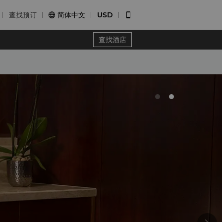
查找预订
简体中文
USD


查找酒店