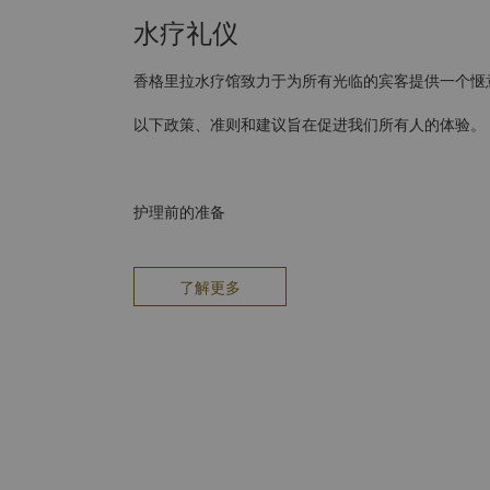
水疗礼仪
香格里拉水疗馆致力于为所有光临的宾客提供一个惬
以下政策、准则和建议旨在促进我们所有人的体验。
护理前的准备
女士无需准备；直接享受即可。对于男士，我们建议
获享充分的舒适度和对皮肤的好处。其他护理不需要
客，请在进入香格里拉水疗馆时关闭您的电子设备。
了解更多
着装
无需携带或穿上任何特殊服装，因为护理室提供水疗
上泳衣。