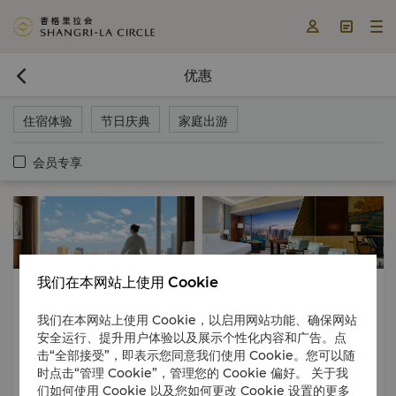



优惠

住宿体验
节日庆典
家庭出游
会员专享
我们在本网站上使用 Cookie
住宿体验
快闪优惠
住宿体验
节日庆典
含早餐
我们在本网站上使用 Cookie，以启用网站功能、确保网站
2026年06月23日 - 2026年09月30
2026年06月16日 - 2026年08月31
安全运行、提升用户体验以及展示个性化内容和广告。点
日
日
击“全部接受”，即表示您同意我们使用 Cookie。您可以随
住宿+早餐优惠房价
奇趣动物园下午茶夏季客房套餐
时点击“管理 Cookie”，管理您的 Cookie 偏好。 关于我
们如何使用 Cookie 以及您如何更改 Cookie 设置的更多