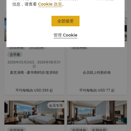
信息，请查看
Cookie 政策
。
平均每晚由
USD 77
起
平均每晚由
USD 112
起
全部接受
会员专享
管理 Cookie
住宿体验
节日庆典
住宿体验
含早餐
2026年03月24日 - 2026年08月31
日
夏意满阁 - 豪华阁85折/套房8折
会员线上特惠价格
平均每晚由
USD 293
起
平均每晚由
USD 77
起
会员专享
住宿体验
住宿体验
长期住宿