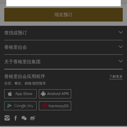
现在预订
查找或预订
我们的目的地
香格里拉会
查找预订
会员计划概述
会议与宴会
关于香格里拉集团
加入香格里拉会
餐厅与酒吧
关于我们
我的账户
投资咨询
香格里拉会应用程序
了解更多
我们的酒店品牌
常见问题
职业发展
住宿、餐饮、购物 随想随享
香格里拉中心
联络我们
企业社会责任
香格里拉公寓
新闻稿
联系方式