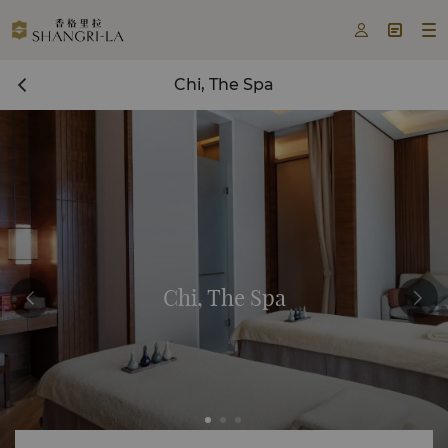



Chi, The Spa
Chi, The Spa