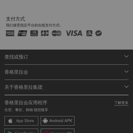
支付方式
我们接受指定平台的在线支付方式:
查找或预订
我们的目的地
香格里拉会
查找预订
会员计划概述
会议与宴会
关于香格里拉集团
加入香格里拉会
餐厅与酒吧
关于我们
我的账户
投资咨询
香格里拉会应用程序
了解更多
我们的酒店品牌
常见问题
职业发展
住宿、餐饮、购物 随想随享
香格里拉中心
联络我们
企业社会责任
香格里拉公寓
新闻稿
联系方式