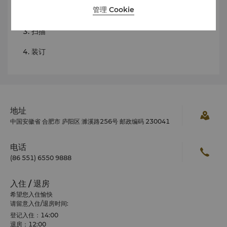
管理 Cookie
复印
扫描
装订
地址
中国安徽省 合肥市 庐阳区 濉溪路256号 邮政编码 230041
电话
(86 551) 6550 9888
入住 / 退房
希望您入住愉快
请留意入住/退房时间:
登记入住：14:00
退房：12:00