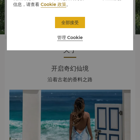
信息，请查看
Cookie 政策
。




全部接受
房间
美食
体验
优惠
管理 Cookie
关于
开启奇幻仙境
沿着古老的香料之路