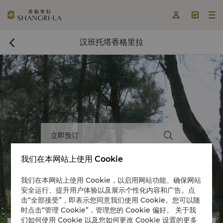



汉班托塔香格里拉

立即预订

我们在本网站上使用 Cookie
我们在本网站上使用 Cookie，以启用网站功能、确保网站
安全运行、提升用户体验以及展示个性化内容和广告。点


击“全部接受”，即表示您同意我们使用 Cookie。您可以随
时点击“管理 Cookie”，管理您的 Cookie 偏好。 关于我
们如何使用 Cookie 以及您如何更改 Cookie 设置的更多