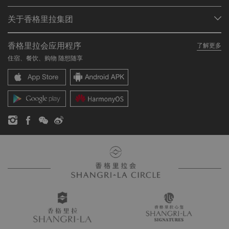
士。他征服了泰米尔国王艾劳拉，自公元前161年统治至公元
会员计划概述
会议与宴会
前137年。即时到了今天，人们也将他视为僧伽罗人的救星及
关于香格里拉集团
佛教的伟大保护者。
加入香格里拉会
餐厅与酒吧
关于我们
我的账户
投资咨询
这一传说及其它浪漫传说使克林达成为朝拜Viharamaha
香格里拉会应用程序
了解更多
我们的酒店品牌
常见问题
职业发展
Devi现代雕塑并予以供奉的朝圣者天堂。
住宿、餐饮、购物 随想随享
香格里拉中心
联络我们
企业社会责任
香格里拉公寓
新闻稿
联系方式