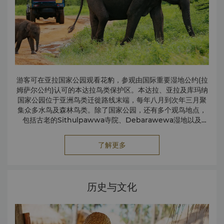
游客可在亚拉国家公园观看花豹，参观由国际重要湿地公约(拉
姆萨尔公约)认可的本达拉鸟类保护区。本达拉、亚拉及库玛纳
国家公园位于亚洲鸟类迁徙路线末端，每年八月到次年三月聚
集众多水鸟及森林鸟类。除了国家公园，还有多个观鸟地点，
包括古老的Sithulpawwa寺院、Debarawewa湿地以及
Palatupana盐田。海岸线是海龟的主要产卵地。
本达拉国家公园
本达拉国家公园是斯里兰卡观看候鸟的理想地点之一。该联合
了解更多
国教科文组织生物圈保护区著名的是泻湖和水生鸟类。本达拉
为197多种鸟类提供保护，其中包括大火烈鸟。
除了丰富的植物种类，本达拉更是324中两栖动物、48种爬行
动物以及32种哺乳动物的家园。这里有52种蝴蝶，其中包括
历史与文化
斯里兰卡大型的蝴蝶品种。
森林是很多濒临灭绝物种的重要栖息地，包括斯里兰卡大象、
水鹿、梅花鹿、豹、野猪、灰獴、懒熊、小灵猫、亚洲胡狼以
及印度冕豪猪等动物。