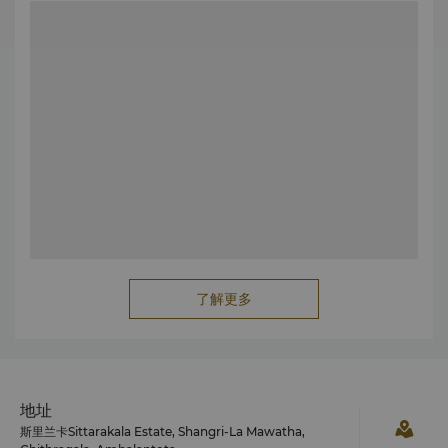
相传在公元1世纪，约有12,000名阿罗汉居住于此。（阿罗汉
是指修为达到高境界的佛教僧侣。）
与阿奴拉达普勒和其他城镇的大寺院，在Sithulpawwa的生活
非常艰苦，这里只有一名寻求安静和孤独修行的和尚或尼姑。
在Maha Sithulpawwa岩前方的寺庙是一个复杂洞穴的一部
分。相传，Sithulpawwa舍利塔由Kawantissa国王（公元
100-140年）建成，站在岩石顶部即可看见该塔。
一些洞穴内刻有早期婆罗米文字的铭文，图像屋内仍保留一些
彩绘片段。在Sithulpawwa东部，还可以看到一间古老的布道
室的遗迹。
帝须大寺舍利塔
古老的帝须大寺舍利塔矗立于现代Tissa镇周围的稻田中。
对于佛教信徒来说，这里是全国十六个神圣的朝圣地（被称
为“Solosmasthana”）之一。据称，该舍利塔内供奉的是佛祖
的圣齿和前额骨。佛教信徒也会朝拜附近的Sandagiri舍利
了解更多
塔、Yatala舍利塔和Menik舍利塔。
圣城卡达拉加玛
圣城卡达拉加玛是一座哺育了斯里兰卡民族与宗教和谐的多元
化文化遗址。
对于佛教徒来说，卡达拉加玛是另外一个神圣的宗教活动场
所，佛教信徒一般朝拜这里的Kirivehera、Maha Bodhi、
地址
Sellakataragama 以及Wadasitikanda。
斯里兰卡Sittarakala Estate, Shangri-La Mawatha,
对于泰米尔印度教徒来说，卡达拉加玛为生有十二臂六首的鸠