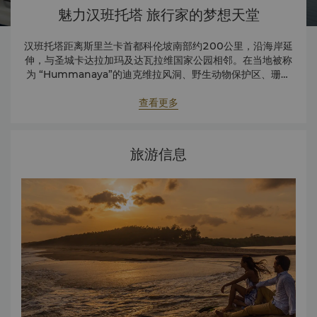
魅力汉班托塔 旅行家的梦想天堂
汉班托塔距离斯里兰卡首都科伦坡南部约200公里，沿海岸延
伸，与圣城卡达拉加玛及达瓦拉维国家公园相邻。在当地被称
为 “Hummanaya”的迪克维拉风洞、野生动物保护区、珊瑚
礁、Sithulpawwa岩石、Mulkiriyagama岩庙以及克林达为
该区域的主要景点。
查看更多
旅游信息