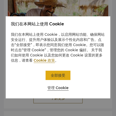
亚拉国家公园
亚拉西（卢哈纳）国家公园是汉班托塔的旅游景点之一，也是
全球观看和拍摄豹的理想地点之一。
该保护区也是大批量大象、梅花鹿、水鹿、野牛、懒熊、豹、
我们在本网站上使用 Cookie
猫鼬、穿山甲及鳄鱼的家园。
亚拉国家公园约有115种鸟类，其中包括小火烈鸟、天堂鹟、
凤头鹰雕以及黑苇鳽。
我们在本网站上使用 Cookie，以启用网站功能、确保网站
丛林野生动物园
安全运行、提升用户体验以及展示个性化内容和广告。点
在瓦拉维河划船深受游客和当地人的欢迎。丛林野生动物园带
击“全部接受”，即表示您同意我们使用 Cookie。您可以随
领游客闯过多种多样的生物区、六个品种的红树林、72种鸟
时点击“管理 Cookie”，管理您的 Cookie 偏好。 关于我
类、52种鱼类、38种植物以及28种哺乳动物。
们如何使用 Cookie 以及您如何更改 Cookie 设置的更多
库达维拉风洞
信息，请查看
Cookie 政策
。
汉班托塔的遗产是古代佛教文化、殖民历史和斯里兰卡传统艺
“Hummanaya——风洞”是一眼通过水下洞穴向上推出的自然
术的迷人融合。这里的历史遗迹彰显了几个世纪以来的宗教习
喷泉。Hummanaya位于库达维拉，一座位于迪克维拉及唐加
俗，而当地的手工艺村则展示了传统的手工艺品。汉班托塔位
全部接受
勒之间的南部海滨渔村。游客从岩层顶部可欣赏到辛哈拉加森
于古老的海上贸易路线沿线，这也为其增添了历史意义，使其
林及印度洋美景。
成为游客寻求与斯里兰卡的过去和传统建立深厚联系的文化宝
管理 Cookie
库。
Sithulpawwa岩寺
了解更多
Sithulpawwa岩寺是规模宏大的佛学研究中心之一。现在
的“Sithulpawwa”源自古语“Cittapabbata”，意为“宁静的心
灵之山”。