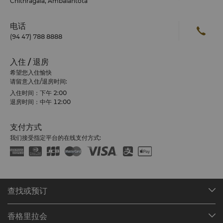
Chithragala, Ambalantota
摩罗所有。
Manik Ganga或Manika Gangai（宝石河）是朝圣者斋戒沐
电话
浴的地方。据说，归功于河流所拥有的较高宝石含量以及衬水
树木的药用价值，这条河具有神奇的治愈功能。
(94 47) 788 8888
Mulkirigala 岩寺
Mulkirigala是斯里兰卡南部重要的岩寺，垂直高度高于附近森
入住 / 退房
林超过200米。
希望您入住愉快
据大史记载，该寺庙的悠久历史可追溯至公元前2世纪，山顶佛
请留意入住/退房时间:
塔由Saddatissa国王（公元前137年至公元前118年）建
入住时间：下午 2:00
造，供奉佛祖的遗物。登上山顶的台阶共游533级。
退房时间：中午 12:00
Kirivehera
Kirivehera舍利塔是另外一处十六大佛教圣地，与由古代国王
Mahasena建成的印度寺庙相邻。
支付方式
佛祖第三次也是最后一次在斯里兰卡出现后，面见了当时（公
我们接受指定平台的在线支付方式:
元前580年）统治Kataragama地区的国王Mahasena。国王
聆听了佛祖布道，为表感恩，建造了如今的舍利塔。
Kirinda
拥有一个漂亮沙滩小渔村克林达虽然并未被很多游客所熟知，
但却是一个风景如画、历史悠久的小村落。绵延的沙滩，壮阔
查找或预订
的海洋，怪石林立，构成一幅无边壮丽的美景。天气晴朗时，
大贝司礁灯塔矗立在远处，远远望去如同一根针，游客可欣赏
我们的目的地
克林达国王Dutugemunnu也许是斯里兰卡历史上伟大的勇
帝须大寺的迷人全景。
香格里拉会
查找预订