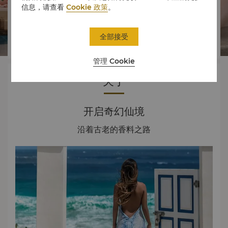
信息，请查看
Cookie 政策
。




全部接受
房间
美食
体验
优惠
管理 Cookie
关于
开启奇幻仙境
沿着古老的香料之路