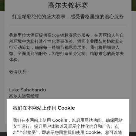
高尔夫锦标赛
打造精彩绝伦的盛大赛事，感受香格里拉的贴心服务
香格里拉大酒店提供高尔夫锦标赛承办服务，在秀丽怡人的自
然环境中为您打造个性化赛事体验。酒店专业团队将协助您进
行活动筹划，确保每一处细节都尽善尽美。我们将用细致入
微、全面周到的服务，为您打造量身定制、精彩难忘的高尔夫
体验。
敬请联系 -
Luke Sahabandu
高尔夫运营经理
luke.sahabandu@shangri-la.com
我们在本网站上使用 Cookie
电话：(94 76) 668 9611
我们在本网站上使用 Cookie，以启用网站功能、确保网站
安全运行、提升用户体验以及展示个性化内容和广告。点
击“全部接受”，即表示您同意我们使用 Cookie。您可以随