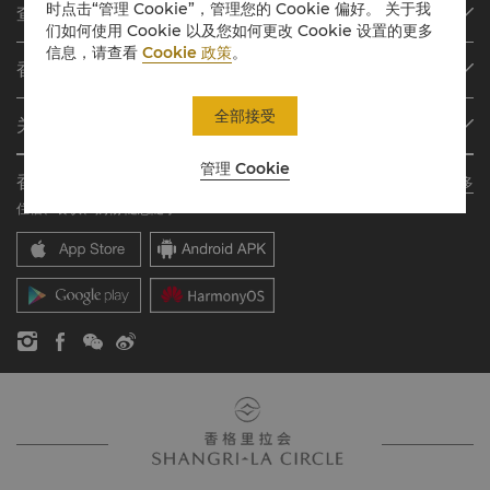
时点击“管理 Cookie”，管理您的 Cookie 偏好。 关于我
查找或预订
们如何使用 Cookie 以及您如何更改 Cookie 设置的更多
信息，请查看
Cookie 政策
。
我们的目的地
香格里拉会
查找预订
会员计划概述
会议与宴会
全部接受
关于香格里拉集团
加入香格里拉会
餐厅与酒吧
关于我们
我的账户
投资咨询
管理 Cookie
香格里拉会应用程序
了解更多
我们的酒店品牌
常见问题
职业发展
住宿、餐饮、购物 随想随享
香格里拉中心
联络我们
企业社会责任
香格里拉公寓
新闻稿
联系方式