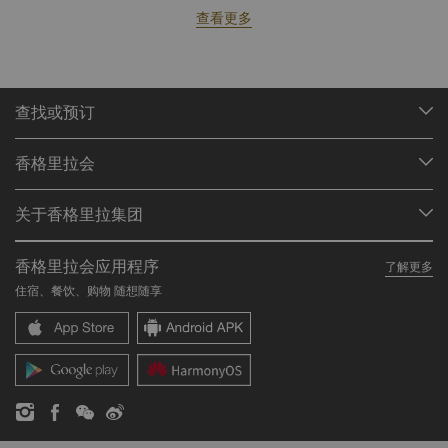
查看更多
查找或预订
我们的目的地
香格里拉会
查找预订
会员计划概述
会议与宴会
关于香格里拉集团
加入香格里拉会
餐厅与酒吧
关于我们
我的账户
投资咨询
香格里拉会应用程序
了解更多
我们的酒店品牌
常见问题
职业发展
住宿、餐饮、购物 随想随享
香格里拉中心
联络我们
企业社会责任
香格里拉公寓
新闻稿
联系方式