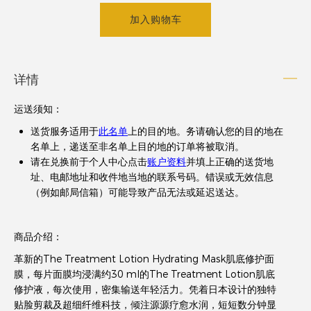
加入购物车
详情
运送须知
：
送货服务适用于
此名单
上的目的地。务请确认您的目的地在
名单上，递送至非名单上目的地的订单将被取消。
请在兑换前于个人中心点击
账户资料
并填上正确的送货地
址、电邮地址和收件地当地的联系号码。错误或无效信息
（例如邮局信箱）可能导致产品无法或延迟送达。
商品介绍：
革新的The Treatment Lotion Hydrating Mask肌底修护面
膜，每片面膜均浸满约30 ml的The Treatment Lotion肌底
修护液，每次使用，密集输送年轻活力。凭着日本设计的独特
贴脸剪裁及超细纤维科技，倾注源源疗愈水润，短短数分钟显