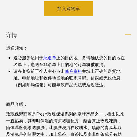
加入购物车
详情
运送须知
：
送货服务适用于
此名单
上的目的地。务请确认您的目的地在
名单上，递送至非名单上目的地的订单将被取消。
请在兑换前于个人中心点击
账户资料
并填上正确的送货地
址、电邮地址和收件地当地的联系号码。错误或无效信息
（例如邮局信箱）可能导致产品无法或延迟送达。
商品介绍：
玫瑰保湿面膜是Fresh玫瑰保湿系列的皇牌产品之一，推出以来
一直热卖，其即时保湿的清凉啫喱配方，蕴含真正玫瑰花瓣，
随体温融化渗透肌肤，让肌肤浸浴在玫瑰水、镇静的青瓜萃取
及清凉芦荟啫喱之中，加上绿茶、白茶以及南非红茶成分有助