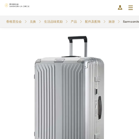
香格里拉会
兑换
生活品味奖励
产品
配件及配饰
旅游
Samsoni