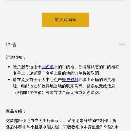
加入购物车
详情
运送须知
：
送货服务适用于
此名单
上的目的地。务请确认您的目的地在
名单上，递送至非名单上目的地的订单将被取消。
请在兑换前于个人中心点击
账户资料
并填上正确的送货地
址、电邮地址和收件地当地的联系号码。错误或无效信息
（例如邮局信箱）可能导致产品无法或延迟送达。
商品介绍：
这款超轻便毛巾专为出行而设计。采用纳米纤维物料制作，折
叠后体积非常小且吸水能力强，可吸收毛巾本身重量2.3倍的水