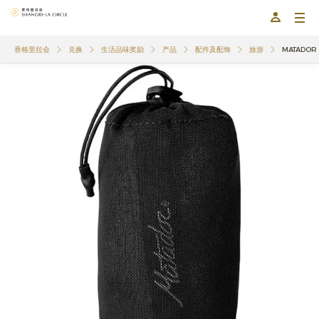
香格里拉会
兑换
生活品味奖励
产品
配件及配饰
旅游
MATADOR 