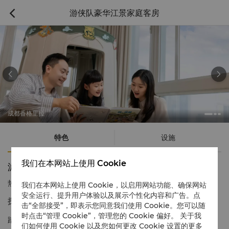
游侠队豪华江景家庭客房



成都香格里拉
特色
设施
我们在本网站上使用 Cookie
游侠队豪华江景家庭客房
热线电话
1 866 565 5050
我们在本网站上使用 Cookie，以启用网站功能、确保网站
安全运行、提升用户体验以及展示个性化内容和广告。点
探寻真韵，童趣启程
击“全部接受”，即表示您同意我们使用 Cookie。您可以随
时点击“管理 Cookie”，管理您的 Cookie 偏好。 关于我
踏入「游侠队家庭客房」 ，开启一场童心探珍的家庭之旅。在这方
们如何使用 Cookie 以及您如何更改 Cookie 设置的更多