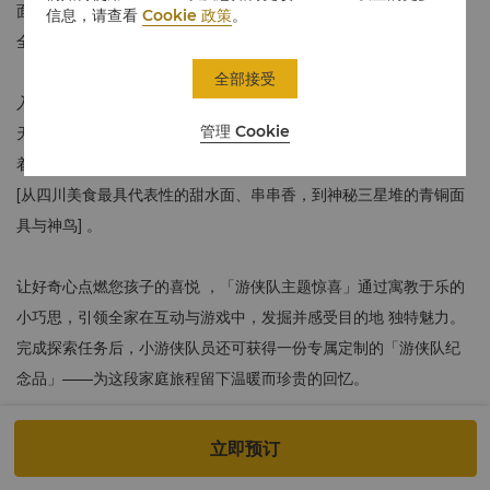
面向锦江的私享天地，将成都的城市故事融入游戏跃然眼前，等待
信息，请查看
Cookie 政策
。
全家一同探寻。
全部接受
入住时，小游侠队员将领取专属探险灯，带领家人步入他们的秘密
管理 Cookie
天地——「游侠队奇想堡」。这里不仅有充满童趣的滑梯，更点缀
着以目的地 为灵感的徽章与刺绣布章， 生动展现本地文化印记：
[
从四川美食最具代表性的甜水面、串串香，到神秘三星堆的青铜面
具与神鸟
] 。
让好奇心点燃您孩子的喜悦 ，「游侠队主题惊喜」通过寓教于乐的
小巧思，引领全家在互动与游戏中，发掘并感受目的地 独特魅力。
完成探索任务后，小游侠队员还可获得一份专属定制的「游侠队纪
念品」——为这段家庭旅程留下温暖而珍贵的回忆。
图片仅供参考。
立即预订
≈42-48 平方米/ 452-516 平方英尺