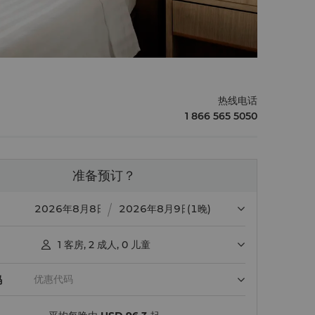
热线电话
1 866 565 5050
准备预订？
(1晚)
1
客房
,
2
成人
,
0
儿童

码