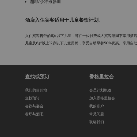
咖啡/茶冲煮器皿
酒店入住宾客适用于儿童餐饮计划。
入住宾客携带的6岁以下儿童，可在一位付费成人宾客陪同下享用酒店
儿童及6岁以上12岁以下儿童用餐，享受自助早餐50%优惠。享用自
查找或预订
香格里拉会
我们的目的地
会员计划概述
查找预订
加入香格里拉会
会议与宴会
我的账户
餐厅与酒吧
常见问题
联络我们