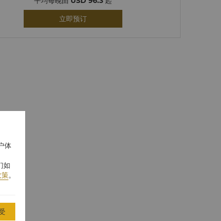
平均每晚由
USD 96.3
起
立即预订
户体
们如
政策
。
受