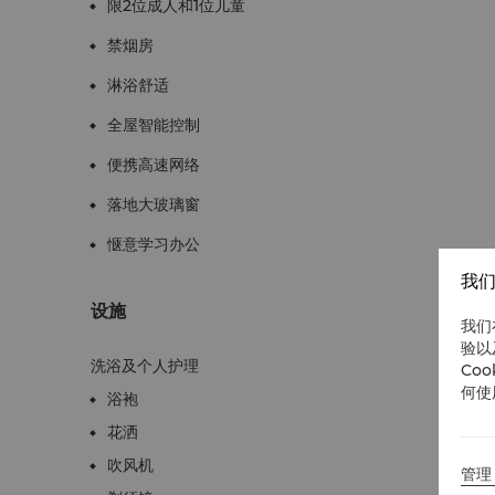
限2位成人和1位儿童
禁烟房
淋浴舒适
全屋智能控制
便携高速网络
落地大玻璃窗
惬意学习办公
我们
设施
我们
验以
洗浴及个人护理
Co
何使
浴袍
花洒
吹风机
管理 