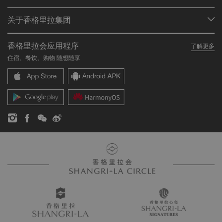
会员计划概述
会议与宴会
关于香格里拉集团
加入香格里拉会
餐厅与酒吧
关于我们
我的账户
投资咨询
香格里拉会应用程序
了解更多
我们的酒店品牌
常见问题
职业发展
住宿、餐饮、购物 随想随享
香格里拉中心
联络我们
企业社会责任
香格里拉公寓
新闻稿
联系方式