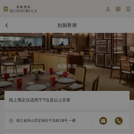



拾捌香潮
拾捌香潮
线上预定仅适用于7位及以上宾客
浙江省舟山市定海区千岛路18号 一楼