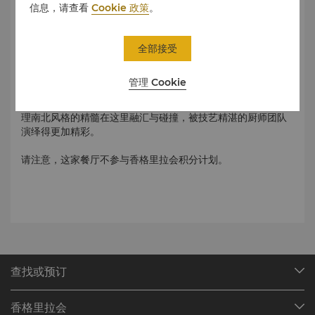
信息，请查看
Cookie 政策
。
全部接受
香耀舟山 潮逸绝伦
管理 Cookie
无论是亲朋欢聚或商务宴请，拾捌香潮都是您的理想之选。在
这里感受浙江菜系的精致细腻，舟山海鲜的鲜美丰腴。中华料
理南北风格的精髓在这里融汇与碰撞，被技艺精湛的厨师团队
演绎得更加精彩。
请注意，这家餐厅不参与香格里拉会积分计划。
查找或预订
我们的目的地
香格里拉会
查找预订