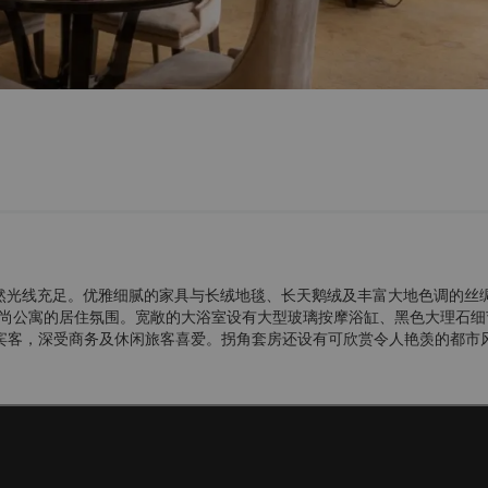
自然光线充足。优雅细腻的家具与长绒地毯、长天鹅绒及丰富大地色调的丝
尚公寓的居住氛围。宽敞的大浴室设有大型玻璃按摩浴缸、黑色大理石细
宾客，深受商务及休闲旅客喜爱。拐角套房还设有可欣赏令人艳羡的都市