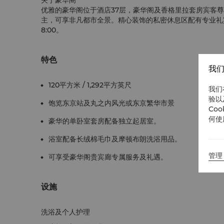
关于豪华阁
优雅的豪华阁位于酒店37层，豪华阁及香格里拉套房宾客
主，可享非凡都市全景。精心装饰的私密休息区配有专业礼宾
8:00。
特色
我们
120平方米 / 1,292平方英尺
我们
验以
饱览东京站及丸之内风光或东京繁华市景
Co
何使
豪华的单卧室套房配备独立起居室。
浴室配备长绒棉毛巾及摩顿布朗洗浴用品。
管理 
可享受豪华阁贵宾廊专属服务及礼遇。
设施
洗浴及个人护理