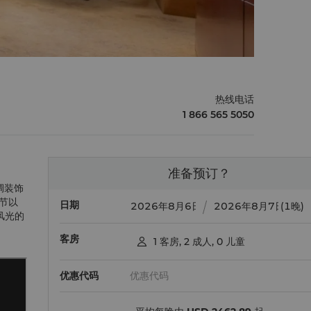
热线电话
1 866 565 5050
准备预订？
绸装饰
节以
日期
(1晚)
风光的
客房
1
客房
,
2
成人
,
0
儿童

优惠代码