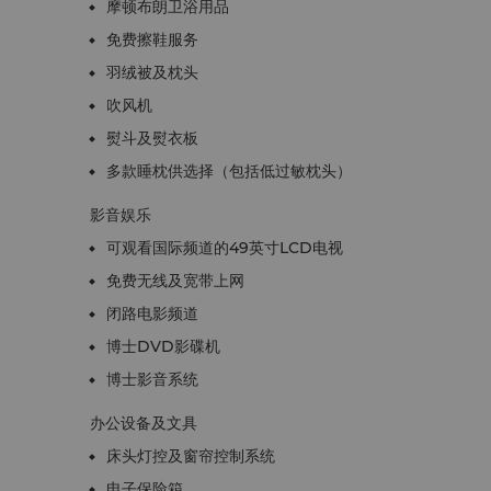
摩顿布朗卫浴用品
免费擦鞋服务
羽绒被及枕头
吹风机
熨斗及熨衣板
多款睡枕供选择（包括低过敏枕头）
影音娱乐
可观看国际频道的49英寸LCD电视
免费无线及宽带上网
闭路电影频道
博士DVD影碟机
博士影音系统
办公设备及文具
床头灯控及窗帘控制系统
电子保险箱