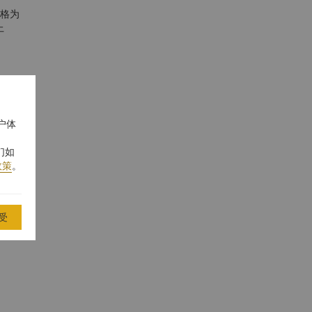
风格为
上
户体
们如
政策
。
受