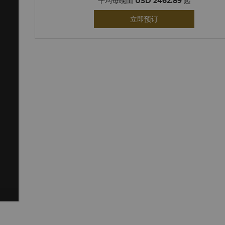
平均每晚由
USD 2462.89
起
立即预订