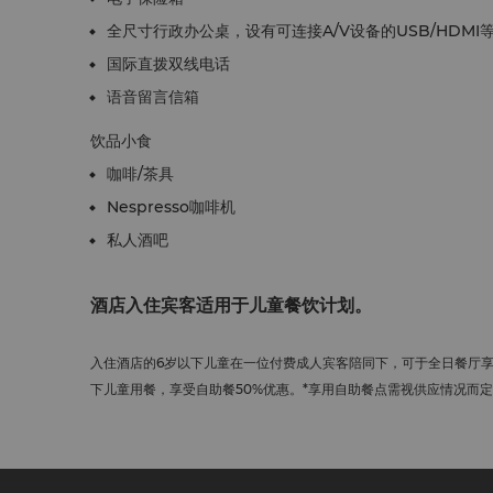
全尺寸行政办公桌，设有可连接A/V设备的USB/HDMI
国际直拨双线电话
语音留言信箱
饮品小食
咖啡/茶具
Nespresso咖啡机
私人酒吧
酒店入住宾客适用于儿童餐饮计划。
入住酒店的6岁以下儿童在一位付费成人宾客陪同下，可于全日餐厅享用
下儿童用餐，享受自助餐50%优惠。*享用自助餐点需视供应情况而