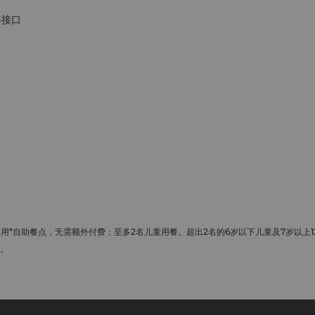
等接口
*自助餐点，无需额外付费；至多2名儿童用餐。超出2名的6岁以下儿童及7岁以上1
定。